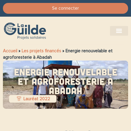
Se connecter
Accueil
»
Les projets financés
»
Energie renouvelable et
agroforesterie à Abadah
Energie renouvelable
et agroforesterie à
Abadah
Lauréat 2022