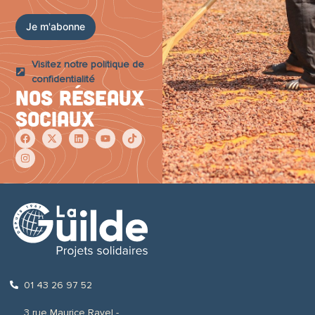
é
d
Je m'abonne
e
Visitez notre politique de
confidentialité
Nos réseaux
sociaux
01 43 26 97 52
3 rue Maurice Ravel -