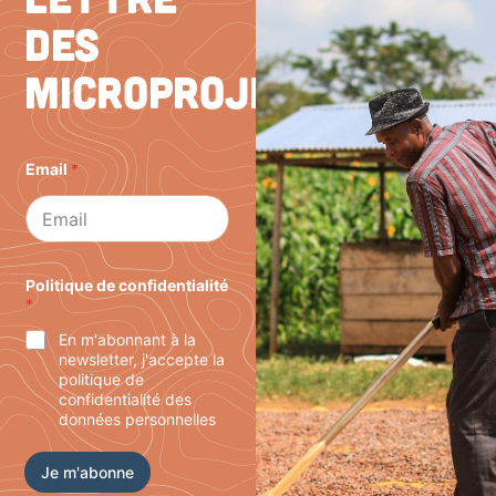
des
microprojets
P
Email
*
o
l
i
t
i
q
u
Politique de confidentialité
e
*
P
En m'abonnant à la
o
l
newsletter, j'accepte la
i
politique de
t
confidentialité des
i
données personnelles
q
u
Je m'abonne
e
P