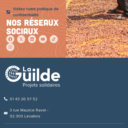
o
l
Visitez notre politique de
i
confidentialité
t
Nos réseaux
i
q
sociaux
u
e
01 43 26 97 52
3 rue Maurice Ravel -
92 300 Levallois